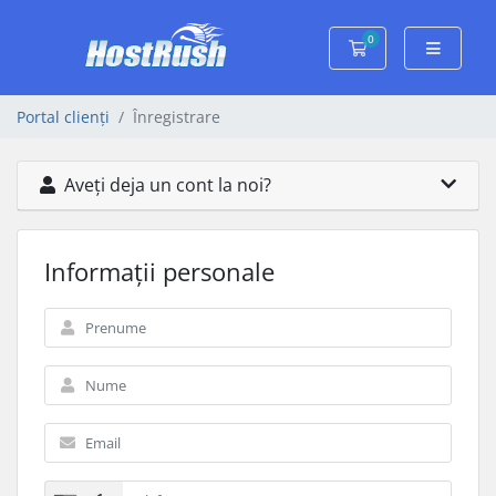
0
Coș de cumpărăt
Portal clienți
Înregistrare
Aveți deja un cont la noi?
Informații personale